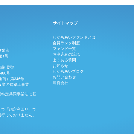
サイトマップ
わかちあいファンドとは
会員ランク制度
ファンド一覧
事業者
お申込みの流れ
第1号
よくある質問
お知らせ
藤 晃聖
わかちあいブログ
486号
お問い合わせ
商）第346号
運営会社
建設業の建築工事業
産特定共同事業法に基
まで「想定利回り」で
切行っておりません。