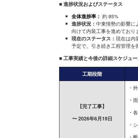
■ 進捗状況およびステータス
全体進捗率：
約 85%
進捗状況：
中東情勢の影響に
向けて内装工事を進めており
現在のステータス：
現在は内
予定で、引き続き工程管理を
■ 工事実績と今後の詳細スケジュー
工期段階
・外
・
雨
【完了工事】
・各
〜 2026年6月19日
・
シ
・
断