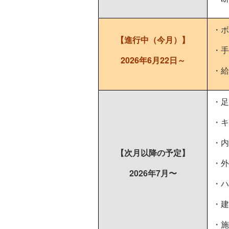
・ボ
【進行中（今月）】
・手
2026年6月22日～
・給
・足
・キ
・
【次月以降の予定】
・外
2026年7月〜
・ハ
・
・施