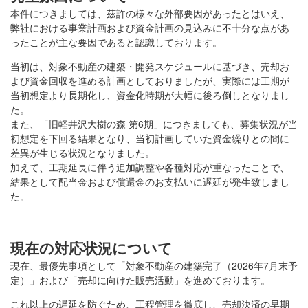
本件につきましては、茲許の様々な外部要因があったとはいえ、
弊社における事業計画および資金計画の見込みに不十分な点があ
ったことが主な要因であると認識しております。
当初は、対象不動産の建築・開発スケジュールに基づき、売却お
よび資金回収を進める計画としておりましたが、実際には工期が
当初想定より長期化し、資金化時期が大幅に後ろ倒しとなりまし
た。
また、「旧軽井沢大樹の森 第6期」につきましても、募集状況が当
初想定を下回る結果となり、当初計画していた資金繰りとの間に
差異が生じる状況となりました。
加えて、工期延長に伴う追加調整や各種対応が重なったことで、
結果として配当金および償還金のお支払いに遅延が発生致しまし
た。
現在の対応状況について
現在、最優先事項として「対象不動産の建築完了（2026年7月末予
定）」および「売却に向けた販売活動」を進めております。
これ以上の遅延を防ぐため、工程管理を徹底し、売却決済の早期