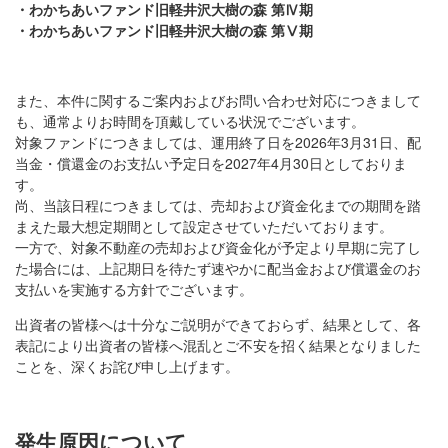
・わかちあいファンド旧軽井沢大樹の森 第Ⅳ期
・わかちあいファンド旧軽井沢大樹の森 第Ⅴ期
また、本件に関するご案内およびお問い合わせ対応につきまして
も、通常よりお時間を頂戴している状況でございます。
対象ファンドにつきましては、運用終了日を2026年3月31日、配
当金・償還金のお支払い予定日を2027年4月30日としておりま
す。
尚、当該日程につきましては、売却および資金化までの期間を踏
まえた最大想定期間として設定させていただいております。
一方で、対象不動産の売却および資金化が予定より早期に完了し
た場合には、上記期日を待たず速やかに配当金および償還金のお
支払いを実施する方針でございます。
出資者の皆様へは十分なご説明ができておらず、結果として、各
表記により出資者の皆様へ混乱とご不安を招く結果となりました
ことを、深くお詫び申し上げます。
発生原因について