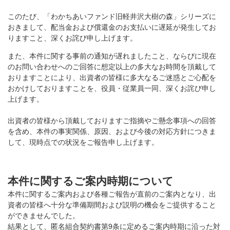
このたび、「わかちあいファンド旧軽井沢大樹の森」シリーズに
おきまして、配当金および償還金のお支払いに遅延が発生してお
りますこと、深くお詫び申し上げます。
また、本件に関する事前の通知が遅れましたこと、ならびに現在
のお問い合わせへのご回答に想定以上の多大なお時間を頂戴して
おりますことにより、出資者の皆様に多大なるご迷惑とご心配を
おかけしておりますことを、役員・従業員一同、深くお詫び申し
上げます。
出資者の皆様から頂戴しておりますご指摘やご懸念事項への回答
を含め、本件の事実関係、原因、および今後の対応方針につきま
して、現時点での状況をご報告申し上げます。
本件に関するご案内時期について
本件に関するご案内および各種ご報告が直前のご案内となり、出
資者の皆様へ十分な準備期間および説明の機会をご提供すること
ができませんでした。
結果として、匿名組合契約書第9条に定めるご案内時期に沿った対