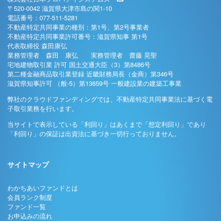
〒520-0042 滋賀県大津市島の関1-10
電話番号：077-511-5281
不動産特定共同事業の種別：第1号、第2号事業者
不動産特定共同事業許可番号：滋賀県知事 第1号
代表取締役 森田康弘
業務管理者 森田 康弘 実務管理者 齋藤 晃聖
宅地建物取引業 許可 国土交通大臣（3）第8486号
第二種金融商品取引業登録 近畿財務局長（金商）第346号
滋賀県知事許可 （般-5）第13659号 一般建設業の建築工事業
弊社のクラウドファンディングでは、不動産特定共同事業法に基づく電
子取引業務を行います。
当サイトで表示している「利回り」はあくまで「想定利回り」であり
「利回り」の保証は出資法に基づき一切行っておりません。
サイトマップ
わかちあいファンドとは
会員ランク制度
ファンド一覧
お申込みの流れ