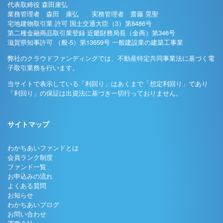
代表取締役 森田康弘
業務管理者 森田 康弘 実務管理者 齋藤 晃聖
宅地建物取引業 許可 国土交通大臣（3）第8486号
第二種金融商品取引業登録 近畿財務局長（金商）第346号
滋賀県知事許可 （般-5）第13659号 一般建設業の建築工事業
弊社のクラウドファンディングでは、不動産特定共同事業法に基づく電
子取引業務を行います。
当サイトで表示している「利回り」はあくまで「想定利回り」であり
「利回り」の保証は出資法に基づき一切行っておりません。
サイトマップ
わかちあいファンドとは
会員ランク制度
ファンド一覧
お申込みの流れ
よくある質問
お知らせ
わかちあいブログ
お問い合わせ