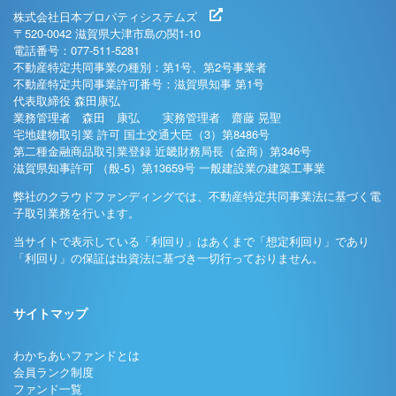
株式会社日本プロパティシステムズ
〒520-0042 滋賀県大津市島の関1-10
電話番号：077-511-5281
不動産特定共同事業の種別：第1号、第2号事業者
不動産特定共同事業許可番号：滋賀県知事 第1号
代表取締役 森田康弘
業務管理者 森田 康弘 実務管理者 齋藤 晃聖
宅地建物取引業 許可 国土交通大臣（3）第8486号
第二種金融商品取引業登録 近畿財務局長（金商）第346号
滋賀県知事許可 （般-5）第13659号 一般建設業の建築工事業
弊社のクラウドファンディングでは、不動産特定共同事業法に基づく電
子取引業務を行います。
当サイトで表示している「利回り」はあくまで「想定利回り」であり
「利回り」の保証は出資法に基づき一切行っておりません。
サイトマップ
わかちあいファンドとは
会員ランク制度
ファンド一覧