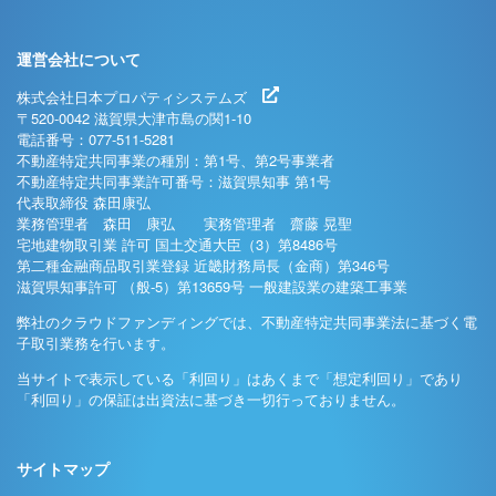
運営会社について
株式会社日本プロパティシステムズ
〒520-0042 滋賀県大津市島の関1-10
電話番号：077-511-5281
不動産特定共同事業の種別：第1号、第2号事業者
不動産特定共同事業許可番号：滋賀県知事 第1号
代表取締役 森田康弘
業務管理者 森田 康弘 実務管理者 齋藤 晃聖
宅地建物取引業 許可 国土交通大臣（3）第8486号
第二種金融商品取引業登録 近畿財務局長（金商）第346号
滋賀県知事許可 （般-5）第13659号 一般建設業の建築工事業
弊社のクラウドファンディングでは、不動産特定共同事業法に基づく電
子取引業務を行います。
当サイトで表示している「利回り」はあくまで「想定利回り」であり
「利回り」の保証は出資法に基づき一切行っておりません。
サイトマップ