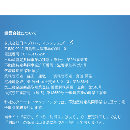
運営会社について
株式会社日本プロパティシステムズ
〒520-0042 滋賀県大津市島の関1-10
電話番号：077-511-5281
不動産特定共同事業の種別：第1号、第2号事業者
不動産特定共同事業許可番号：滋賀県知事 第1号
代表取締役 森田康弘
業務管理者 森田 康弘 実務管理者 齋藤 晃聖
宅地建物取引業 許可 国土交通大臣（3）第8486号
第二種金融商品取引業登録 近畿財務局長（金商）第346号
滋賀県知事許可 （般-5）第13659号 一般建設業の建築工事業
弊社のクラウドファンディングでは、不動産特定共同事業法に基づく電
子取引業務を行います。
当サイトで表示している「利回り」はあくまで「想定利回り」であり
「利回り」の保証は出資法に基づき一切行っておりません。