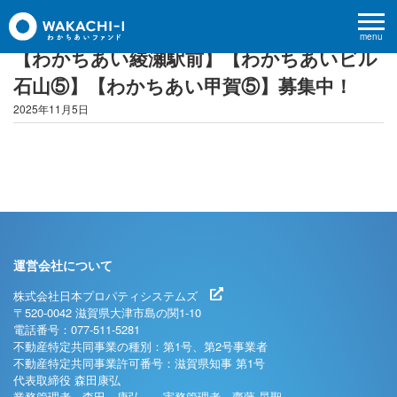
menu
【わかちあい綾瀬駅前】【わかちあいビル
石山⑤】【わかちあい甲賀⑤】募集中！
2025年11月5日
運営会社について
株式会社日本プロパティシステムズ
〒520-0042 滋賀県大津市島の関1-10
電話番号：077-511-5281
不動産特定共同事業の種別：第1号、第2号事業者
不動産特定共同事業許可番号：滋賀県知事 第1号
代表取締役 森田康弘
業務管理者 森田 康弘 実務管理者 齋藤 晃聖