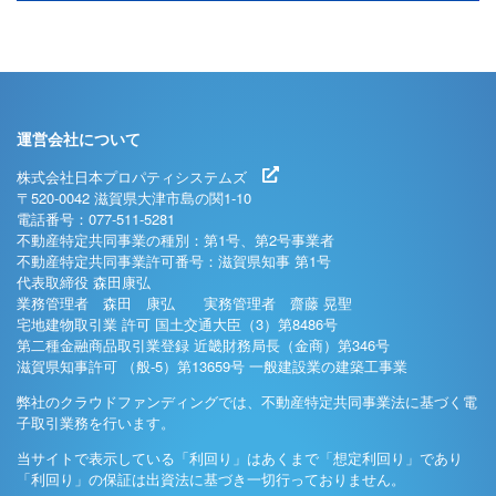
運営会社について
株式会社日本プロパティシステムズ
〒520-0042 滋賀県大津市島の関1-10
電話番号：077-511-5281
不動産特定共同事業の種別：第1号、第2号事業者
不動産特定共同事業許可番号：滋賀県知事 第1号
代表取締役 森田康弘
業務管理者 森田 康弘 実務管理者 齋藤 晃聖
宅地建物取引業 許可 国土交通大臣（3）第8486号
第二種金融商品取引業登録 近畿財務局長（金商）第346号
滋賀県知事許可 （般-5）第13659号 一般建設業の建築工事業
弊社のクラウドファンディングでは、不動産特定共同事業法に基づく電
子取引業務を行います。
当サイトで表示している「利回り」はあくまで「想定利回り」であり
「利回り」の保証は出資法に基づき一切行っておりません。