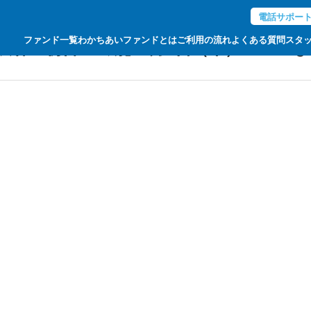
電話サポー
ファンド一覧
わかちあいファンドとは
ご利用の流れ
よくある質問
スタ
谷区初台PJ2期】4月3日（木）12：00