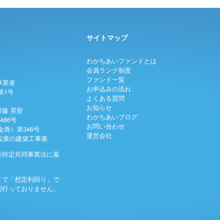
サイトマップ
わかちあいファンドとは
会員ランク制度
ファンド一覧
事業者
お申込みの流れ
第1号
よくある質問
お知らせ
藤 晃聖
わかちあいブログ
486号
お問い合わせ
商）第346号
運営会社
建設業の建築工事業
産特定共同事業法に基
まで「想定利回り」で
切行っておりません。