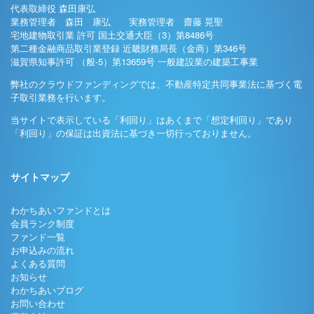
代表取締役 森田康弘
業務管理者 森田 康弘 実務管理者 齋藤 晃聖
宅地建物取引業 許可 国土交通大臣（3）第8486号
第二種金融商品取引業登録 近畿財務局長（金商）第346号
滋賀県知事許可 （般-5）第13659号 一般建設業の建築工事業
弊社のクラウドファンディングでは、不動産特定共同事業法に基づく電
子取引業務を行います。
当サイトで表示している「利回り」はあくまで「想定利回り」であり
「利回り」の保証は出資法に基づき一切行っておりません。
サイトマップ
わかちあいファンドとは
会員ランク制度
ファンド一覧
お申込みの流れ
よくある質問
お知らせ
わかちあいブログ
お問い合わせ