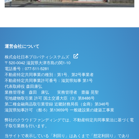
運営会社について
株式会社日本プロパティシステムズ
〒520-0042 滋賀県大津市島の関1-10
電話番号：077-511-5281
不動産特定共同事業の種別：第1号、第2号事業者
不動産特定共同事業許可番号：滋賀県知事 第1号
代表取締役 森田康弘
業務管理者 森田 康弘 実務管理者 齋藤 晃聖
宅地建物取引業 許可 国土交通大臣（3）第8486号
第二種金融商品取引業登録 近畿財務局長（金商）第346号
滋賀県知事許可 （般-5）第13659号 一般建設業の建築工事業
弊社のクラウドファンディングでは、不動産特定共同事業法に基づく電
子取引業務を行います。
当サイトで表示している「利回り」はあくまで「想定利回り」であり