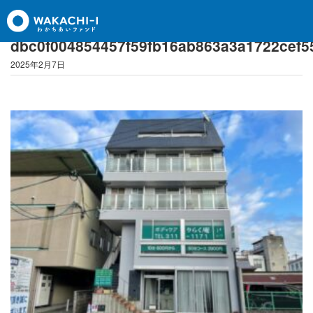
dbc0f004854457f59fb16ab863a3a1722cef55
2025年2月7日