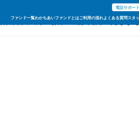
電話サポー
ファンド一覧
わかちあいファンドとは
ご利用の流れ
よくある質問
スタ
旧軽井沢大樹の森第Ⅲ期】完売いたしま