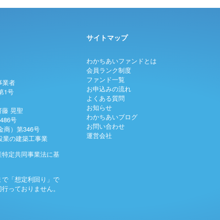
サイトマップ
わかちあいファンドとは
会員ランク制度
ファンド一覧
事業者
お申込みの流れ
第1号
よくある質問
お知らせ
藤 晃聖
わかちあいブログ
486号
お問い合わせ
商）第346号
運営会社
建設業の建築工事業
産特定共同事業法に基
まで「想定利回り」で
切行っておりません。