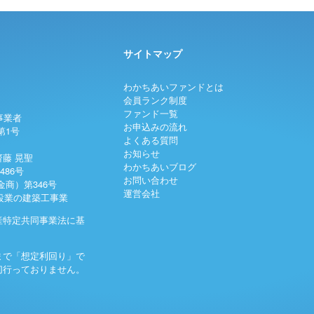
サイトマップ
わかちあいファンドとは
会員ランク制度
ファンド一覧
事業者
お申込みの流れ
第1号
よくある質問
お知らせ
藤 晃聖
わかちあいブログ
486号
お問い合わせ
商）第346号
運営会社
建設業の建築工事業
産特定共同事業法に基
まで「想定利回り」で
切行っておりません。