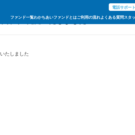
電話サポー
ファンド一覧
わかちあいファンドとは
ご利用の流れ
よくある質問
スタ
津石山 完売いたしました
いたしました