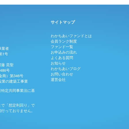
サイトマップ
わかちあいファンドとは
会員ランク制度
ファンド一覧
事業者
お申込みの流れ
第1号
よくある質問
お知らせ
藤 晃聖
わかちあいブログ
486号
お問い合わせ
商）第346号
運営会社
建設業の建築工事業
産特定共同事業法に基
まで「想定利回り」で
切行っておりません。