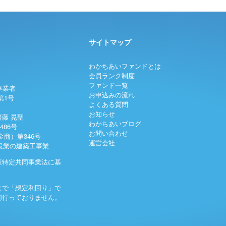
サイトマップ
わかちあいファンドとは
会員ランク制度
ファンド一覧
事業者
お申込みの流れ
第1号
よくある質問
お知らせ
藤 晃聖
わかちあいブログ
486号
お問い合わせ
商）第346号
運営会社
建設業の建築工事業
産特定共同事業法に基
まで「想定利回り」で
切行っておりません。