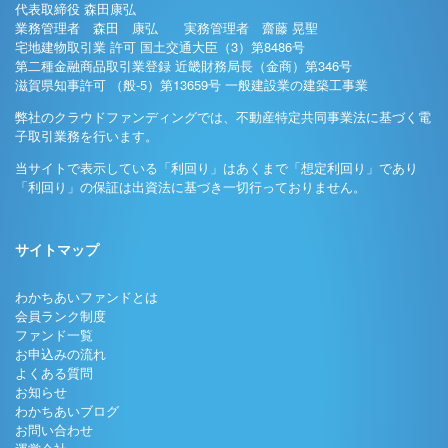
代表取締役 森田康弘
業務管理者 森田 康弘 実務管理者 齋藤 晃聖
宅地建物取引業 許可 国土交通大臣（3）第8486号
第二種金融商品取引業登録 近畿財務局長（金商）第346号
滋賀県知事許可 （般-5）第13659号 一般建設業の建築工事業
弊社のクラウドファンディングでは、不動産特定共同事業法に基づく電
子取引業務を行います。
当サイトで表示している「利回り」はあくまで「想定利回り」であり
「利回り」の保証は出資法に基づき一切行っておりません。
サイトマップ
わかちあいファンドとは
会員ランク制度
ファンド一覧
お申込みの流れ
よくある質問
お知らせ
わかちあいブログ
お問い合わせ