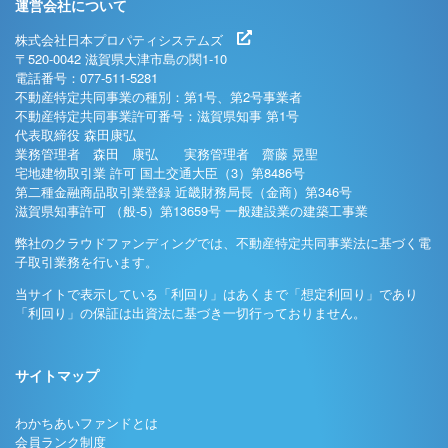
運営会社について
株式会社日本プロパティシステムズ
〒520-0042 滋賀県大津市島の関1-10
電話番号：077-511-5281
不動産特定共同事業の種別：第1号、第2号事業者
不動産特定共同事業許可番号：滋賀県知事 第1号
代表取締役 森田康弘
業務管理者 森田 康弘 実務管理者 齋藤 晃聖
宅地建物取引業 許可 国土交通大臣（3）第8486号
第二種金融商品取引業登録 近畿財務局長（金商）第346号
滋賀県知事許可 （般-5）第13659号 一般建設業の建築工事業
弊社のクラウドファンディングでは、不動産特定共同事業法に基づく電
子取引業務を行います。
当サイトで表示している「利回り」はあくまで「想定利回り」であり
「利回り」の保証は出資法に基づき一切行っておりません。
サイトマップ
わかちあいファンドとは
会員ランク制度