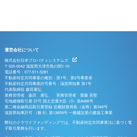
運営会社について
株式会社日本プロパティシステムズ
〒520-0042 滋賀県大津市島の関1-10
電話番号：077-511-5281
不動産特定共同事業の種別：第1号、第2号事業者
不動産特定共同事業許可番号：滋賀県知事 第1号
代表取締役 森田康弘
業務管理者 森田 康弘 実務管理者 齋藤 晃聖
宅地建物取引業 許可 国土交通大臣（3）第8486号
第二種金融商品取引業登録 近畿財務局長（金商）第346号
滋賀県知事許可 （般-5）第13659号 一般建設業の建築工事業
弊社のクラウドファンディングでは、不動産特定共同事業法に基づく電
子取引業務を行います。