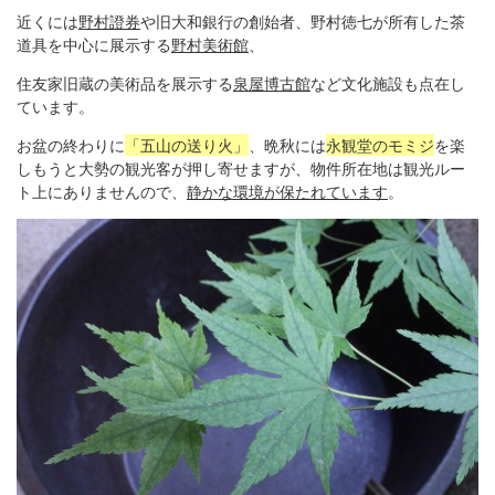
近くには
野村證券
や旧大和銀行の創始者、野村徳七が所有した茶
道具を中心に展示する
野村美術館
、
住友家旧蔵の美術品を展示する
泉屋博古館
など文化施設も点在し
ています。
お盆の終わりに
「五山の送り火」
、晩秋には
永観堂のモミジ
を楽
しもうと大勢の観光客が押し寄せますが、物件所在地は観光ルー
ト上にありませんので、
静かな環境が保たれています
。