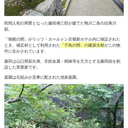
民間人初の男爵となった藤田傳三郎が建てた鴨川二条の旧夷川
邸。
「御殿の間」がリッツ・カールトン京都新ホテル内に移設された
とき、補足材として利用された
「千鳥の間」の建築古材
がこの物
件に生かされています。
藤田は山口県萩出身、非鉄金属・精錬等を主力とする藤田組を創
設した実業家です。
庭園は石組みが見事に配された池泉庭園。