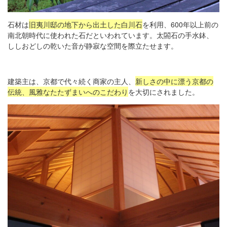
石材は
旧夷川邸の地下から出土した白川石
を利用、600年以上前の
南北朝時代に使われた石だといわれています。太閤石の手水鉢、
ししおどしの乾いた音が静寂な空間を際立たせます。
建築主は、京都で代々続く商家の主人、
新しさの中に漂う京都の
伝統、風雅なたたずまいへのこだわり
を大切にされました。