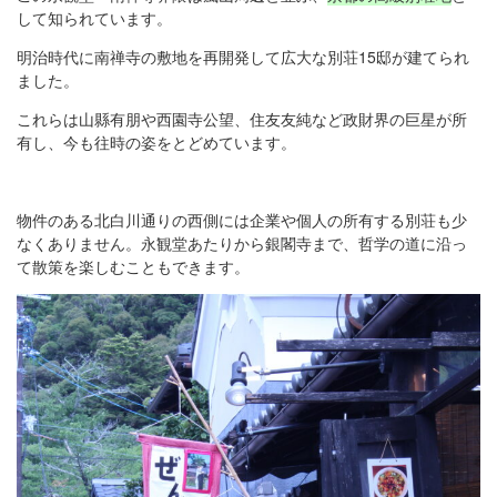
して知られています。
明治時代に南禅寺の敷地を再開発して広大な別荘15邸が建てられ
ました。
これらは山縣有朋や西園寺公望、住友友純など政財界の巨星が所
有し、今も往時の姿をとどめています。
物件のある北白川通りの西側には企業や個人の所有する別荘も少
なくありません。永観堂あたりから銀閣寺まで、哲学の道に沿っ
て散策を楽しむこともできます。