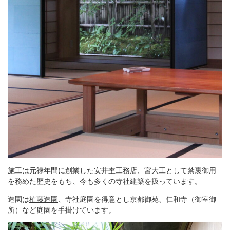
施工は元禄年間に創業した
安井杢工務店
、宮大工として禁裏御用
を務めた歴史をもち、今も多くの寺社建築を扱っています。
造園は
植藤造園
、寺社庭園を得意とし京都御苑、仁和寺（御室御
所）など庭園を手掛けています。