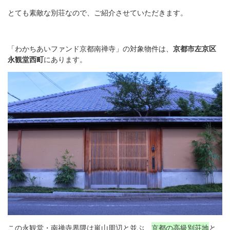
とても素敵な別荘なので、ご紹介させていただきます。
「わかちあいファンド京都南禅寺」の対象物件は、
京都市左京区
永観堂西町
にあります。
この永観堂・南禅寺界隈は嵐山周辺と並ぶ、
京都の高級別荘地
と