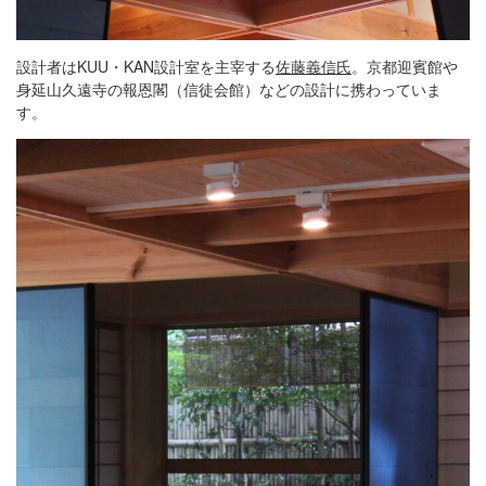
設計者はKUU・KAN設計室を主宰する
佐藤義信氏
。京都迎賓館や
身延山久遠寺の報恩閣（信徒会館）などの設計に携わっていま
す。