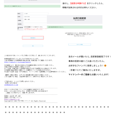
＊＊＊＊＊＊＊＊＊＊＊＊＊＊＊＊＊＊＊＊＊＊＊＊＊＊＊＊＊
＊＊＊＊＊＊＊＊＊＊＊＊＊＊＊＊＊