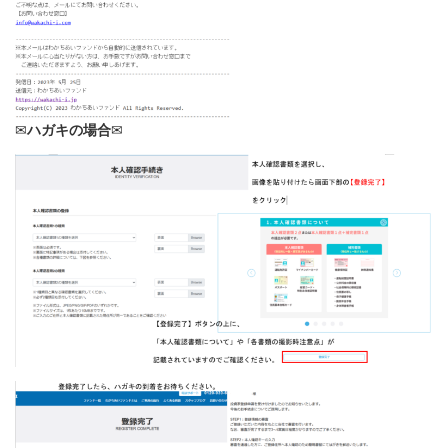
✉
ハガキの場合
✉