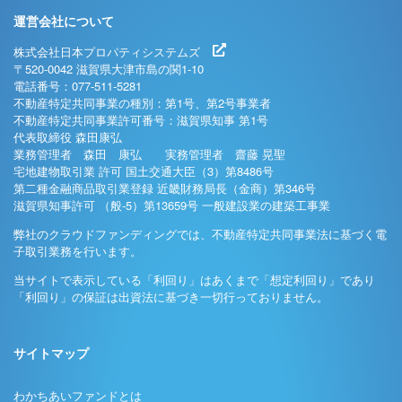
運営会社について
株式会社日本プロパティシステムズ
〒520-0042 滋賀県大津市島の関1-10
電話番号：077-511-5281
不動産特定共同事業の種別：第1号、第2号事業者
不動産特定共同事業許可番号：滋賀県知事 第1号
代表取締役 森田康弘
業務管理者 森田 康弘 実務管理者 齋藤 晃聖
宅地建物取引業 許可 国土交通大臣（3）第8486号
第二種金融商品取引業登録 近畿財務局長（金商）第346号
滋賀県知事許可 （般-5）第13659号 一般建設業の建築工事業
弊社のクラウドファンディングでは、不動産特定共同事業法に基づく電
子取引業務を行います。
当サイトで表示している「利回り」はあくまで「想定利回り」であり
「利回り」の保証は出資法に基づき一切行っておりません。
サイトマップ
わかちあいファンドとは