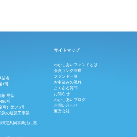
サイトマップ
わかちあいファンドとは
会員ランク制度
ファンド一覧
事業者
お申込みの流れ
第1号
よくある質問
お知らせ
藤 晃聖
わかちあいブログ
486号
お問い合わせ
商）第346号
運営会社
建設業の建築工事業
産特定共同事業法に基