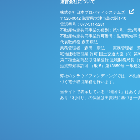
運営会社について
株式会社日本プロパティシステムズ
〒520-0042 滋賀県大津市島の関1-10
電話番号：077-511-5281
不動産特定共同事業の種別：第1号、第2号
不動産特定共同事業許可番号：滋賀県知事 
代表取締役 森田康弘
業務管理者 森田 康弘 実務管理者 齋
宅地建物取引業 許可 国土交通大臣（3）第8
第二種金融商品取引業登録 近畿財務局長（金
滋賀県知事許可 （般-5）第13659号 一般
弊社のクラウドファンディングでは、不動
づく電子取引業務を行います。
当サイトで表示している「利回り」はあく
あり「利回り」の保証は出資法に基づき一