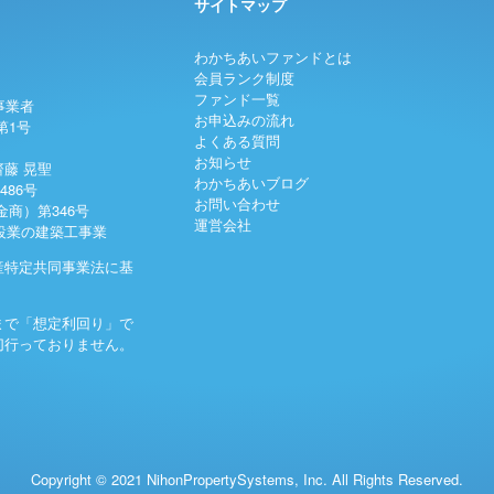
サイトマップ
わかちあいファンドとは
会員ランク制度
ファンド一覧
事業者
お申込みの流れ
第1号
よくある質問
お知らせ
藤 晃聖
わかちあいブログ
486号
お問い合わせ
商）第346号
運営会社
建設業の建築工事業
産特定共同事業法に基
まで「想定利回り」で
切行っておりません。
Copyright © 2021 NihonPropertySystems, Inc.
All Rights Reserved.