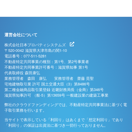
運営会社について
株式会社日本プロパティシステムズ
〒520-0042 滋賀県大津市島の関1-10
電話番号：077-511-5281
不動産特定共同事業の種別：第1号、第2号事業者
不動産特定共同事業許可番号：滋賀県知事 第1号
代表取締役 森田康弘
業務管理者 森田 康弘 実務管理者 齋藤 晃聖
宅地建物取引業 許可 国土交通大臣（3）第8486号
第二種金融商品取引業登録 近畿財務局長（金商）第346号
滋賀県知事許可 （般-5）第13659号 一般建設業の建築工事業
弊社のクラウドファンディングでは、不動産特定共同事業法に基づく電
子取引業務を行います。
当サイトで表示している「利回り」はあくまで「想定利回り」であり
「利回り」の保証は出資法に基づき一切行っておりません。