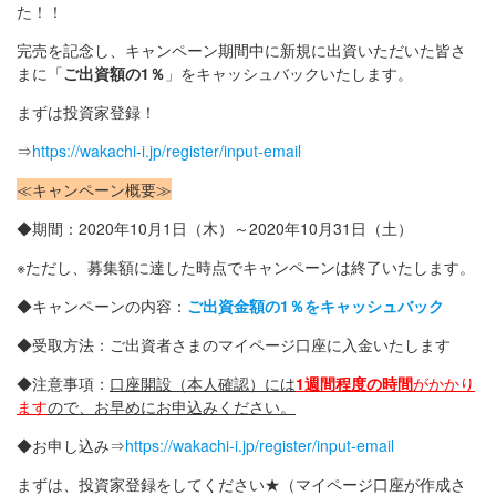
た！！
完売を記念し、キャンペーン期間中に新規に出資いただいた皆さ
まに「
ご出資額の1％
」をキャッシュバックいたします。
まずは投資家登録！
⇒
https://wakachi-i.jp/register/input-email
≪キャンペーン概要≫
◆期間：2020年10月1日（木）～2020年10月31日（土）
※ただし、募集額に達した時点でキャンペーンは終了いたします。
◆キャンペーンの内容：
ご出資金額の1％をキャッシュバック
◆受取方法：ご出資者さまのマイページ口座に入金いたします
◆注意事項：
口座開設（本人確認）には
1週間程度の時間
がかかり
ます
ので、お早めにお申込みください。
◆お申し込み⇒
https://wakachi-i.jp/register/input-email
まずは、投資家登録をしてください★（マイページ口座が作成さ