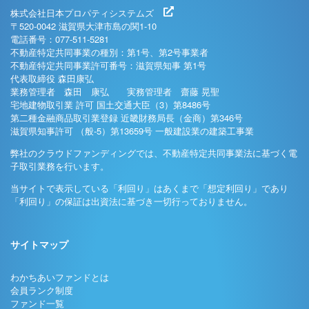
株式会社日本プロパティシステムズ
〒520-0042 滋賀県大津市島の関1-10
電話番号：077-511-5281
不動産特定共同事業の種別：第1号、第2号事業者
不動産特定共同事業許可番号：滋賀県知事 第1号
代表取締役 森田康弘
業務管理者 森田 康弘 実務管理者 齋藤 晃聖
宅地建物取引業 許可 国土交通大臣（3）第8486号
第二種金融商品取引業登録 近畿財務局長（金商）第346号
滋賀県知事許可 （般-5）第13659号 一般建設業の建築工事業
弊社のクラウドファンディングでは、不動産特定共同事業法に基づく電
子取引業務を行います。
当サイトで表示している「利回り」はあくまで「想定利回り」であり
「利回り」の保証は出資法に基づき一切行っておりません。
サイトマップ
わかちあいファンドとは
会員ランク制度
ファンド一覧