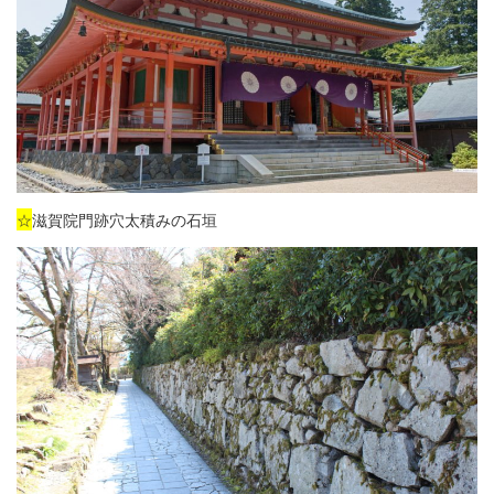
☆
滋賀院門跡穴太積みの石垣