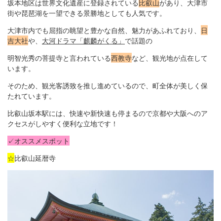
坂本地区は世界文化遺産に登録されている
比叡山
があり、大津市
街や琵琶湖を一望できる景勝地としても人気です。
大津市内でも屈指の眺望と豊かな自然、魅力があふれており、
日
吉大社
や、
大河ドラマ「麒麟がくる」
で話題の
明智光秀の菩提寺と言われている
西教寺
など、観光地が点在して
います。
そのため、観光客誘致を推し進めているので、町全体が美しく保
たれています。
比叡山坂本駅には、快速や新快速も停まるので京都や大阪へのア
クセスがしやすく便利な立地です！
✓オススメスポット
☆
比叡山延暦寺