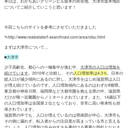
本日は、わかちあいグリーンヒル坂本の所在地、大津市坂本地区
についてご紹介していこうと思います！
今回こちらのサイトを参考にさせていただきました
✎
http://www.realestaterf-searchnavi.com/area/otsu.html
まずは大津市について…
■大津市
少子高齢化、都心への一極集中が進む中、
大津市の人口は増加を
続けています
。2010年と比較し、その
人口増加率は4.3％
。日本の
総人口が減少傾向にあるのに対し、大津市をはじめ滋賀県は人口
が増え続けているのです。人口増加傾向にあるのはわずか8都県。
東京都や神奈川県、福岡県など大都市圏を抱える県の中、滋賀県
だけが唯一近畿圏からノミネートされています。また、14歳以下
の人口増加率は全国第２位となっており、非常に高い将来性も担
保されています。
滋賀県の中でも、人口が増えているのは県南部が中心。大津市も
その例に漏れず、転入者からの注目度が高まっている市と言える
でしょう。人口増加は住みやすさを裏付ける重要な指針となりま