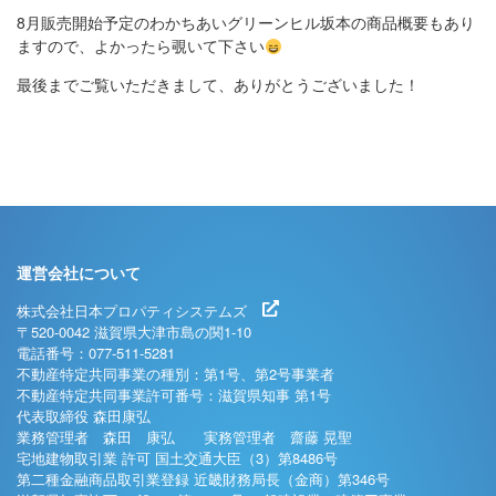
8月販売開始予定のわかちあいグリーンヒル坂本の
商品概要
もあり
ますので、よかったら覗いて下さい
最後までご覧いただきまして、ありがとうございました！
運営会社について
株式会社日本プロパティシステムズ
〒520-0042 滋賀県大津市島の関1-10
電話番号：077-511-5281
不動産特定共同事業の種別：第1号、第2号事業者
不動産特定共同事業許可番号：滋賀県知事 第1号
代表取締役 森田康弘
業務管理者 森田 康弘 実務管理者 齋藤 晃聖
宅地建物取引業 許可 国土交通大臣（3）第8486号
第二種金融商品取引業登録 近畿財務局長（金商）第346号