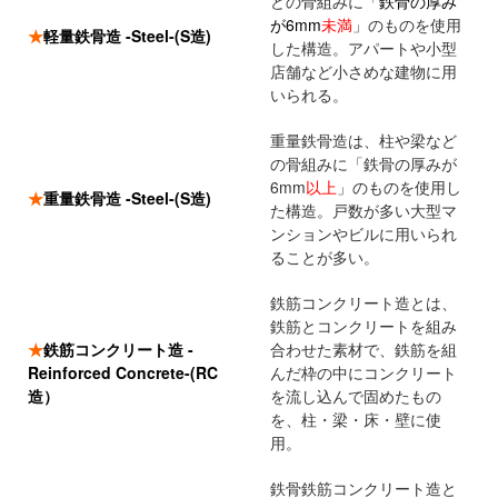
どの骨組みに「
鉄骨の厚み
が6mm
未満
」のものを使用
★
軽量鉄骨造 -Steel-(S造)
した構造。アパートや小型
店舗など小さめな建物に用
いられる。
重量鉄骨造は、柱や梁など
の骨組みに「鉄骨の厚みが
6mm
以上
」のものを使用し
★
重量鉄骨造 -Steel-(S造)
た構造。戸数が多い大型マ
ンションやビルに用いられ
ることが多い。
鉄筋コンクリート造とは、
鉄筋とコンクリートを組み
★
鉄筋コンクリート造 -
合わせた素材で、鉄筋を組
Reinforced Concrete-(RC
んだ枠の中にコンクリート
造）
を流し込んで固めたもの
を、柱・梁・床・壁に使
用。
鉄骨鉄筋コンクリート造と