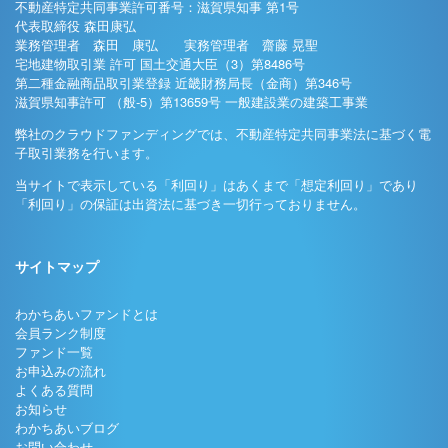
不動産特定共同事業許可番号：滋賀県知事 第1号
代表取締役 森田康弘
業務管理者 森田 康弘 実務管理者 齋藤 晃聖
宅地建物取引業 許可 国土交通大臣（3）第8486号
第二種金融商品取引業登録 近畿財務局長（金商）第346号
滋賀県知事許可 （般-5）第13659号 一般建設業の建築工事業
弊社のクラウドファンディングでは、不動産特定共同事業法に基づく電
子取引業務を行います。
当サイトで表示している「利回り」はあくまで「想定利回り」であり
「利回り」の保証は出資法に基づき一切行っておりません。
サイトマップ
わかちあいファンドとは
会員ランク制度
ファンド一覧
お申込みの流れ
よくある質問
お知らせ
わかちあいブログ
お問い合わせ