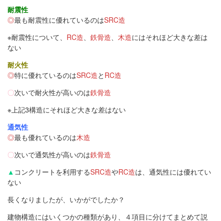
耐震性
◎
最も耐震性に優れているのは
SRC造
※耐震性について、
RC造
、
鉄骨造
、
木造
にはそれほど大きな差は
ない
耐火性
◎
特に優れているのは
SRC造
と
RC造
〇
次いで耐火性が高いのは
鉄骨造
※
上記3構造
にそれほど大きな差はない
通気性
◎
最も優れているのは
木造
〇
次いで通気性が高いのは
鉄骨造
▲
コンクリートを利用する
SRC造
や
RC造
は、通気性には優れてい
ない
長くなりましたが、いかがでしたか？
建物構造にはいくつかの種類があり、４項目に分けてまとめて説