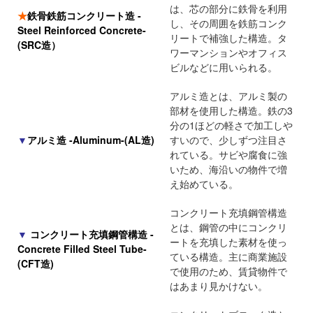
は、芯の部分に鉄骨を利用
★
鉄骨鉄筋コンクリート造 -
し、その周囲を鉄筋コンク
Steel Reinforced Concrete-
リートで補強した構造。タ
(SRC造）
ワーマンションやオフィス
ビルなどに用いられる。
アルミ造とは、アルミ製の
部材を使用した構造。鉄の3
分の1ほどの軽さで加工しや
▼
アルミ造 -Aluminum-(AL造)
すいので、少しずつ注目さ
れている。サビや腐食に強
いため、海沿いの物件で増
え始めている。
コンクリート充填鋼管構造
とは、鋼管の中にコンクリ
▼
コンクリート充填鋼管構造 -
ートを充填した素材を使っ
Concrete Filled Steel Tube-
ている構造。主に商業施設
(CFT造)
で使用のため、賃貸物件で
はあまり見かけない。