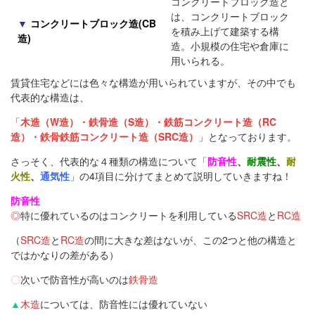
コンクリートブロック造と
は、コンクリートブロック
▼
コンクリートブロック造(CB
を積み上げて建築する構
造)
造。小規模の住宅や倉庫に
用いられる。
賃貸住宅などには色々な構造が用いられていますが、その中でも
代表的な構造は、
「
木造（W造）・鉄骨造（S造）・鉄筋コンクリート造（RC
造）・鉄骨鉄筋コンクリート造（SRC造）
」となっております。
さっそく、代表的な４種類の構造について「
防音性
、
耐震性
、
耐
火性
、
通気性
」の4項目に分けてまとめて説明していきますね！
防音性
◎
特に優れているのはコンクリートを利用している
SRC造
と
RC造
（
SRC造
と
RC造
の間に大きな差はないが、この2つと他の構造と
ではかなりの差がある）
〇
次いで防音性が高いのは
鉄骨造
▲
木造
については、防音性には優れていない