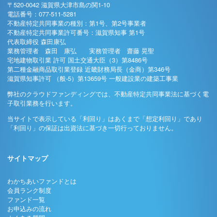
〒520-0042 滋賀県大津市島の関1-10
電話番号：077-511-5281
不動産特定共同事業の種別：第1号、第2号事業者
不動産特定共同事業許可番号：滋賀県知事 第1号
代表取締役 森田康弘
業務管理者 森田 康弘 実務管理者 齋藤 晃聖
宅地建物取引業 許可 国土交通大臣（3）第8486号
第二種金融商品取引業登録 近畿財務局長（金商）第346号
滋賀県知事許可 （般-5）第13659号 一般建設業の建築工事業
弊社のクラウドファンディングでは、不動産特定共同事業法に基づく電
子取引業務を行います。
当サイトで表示している「利回り」はあくまで「想定利回り」であり
「利回り」の保証は出資法に基づき一切行っておりません。
サイトマップ
わかちあいファンドとは
会員ランク制度
ファンド一覧
お申込みの流れ